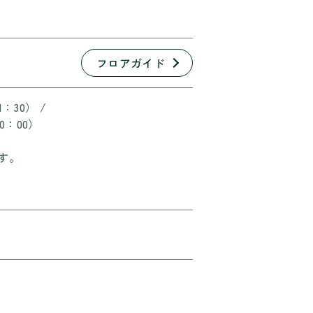
フロアガイド
1：30） /
20：00）
ます。