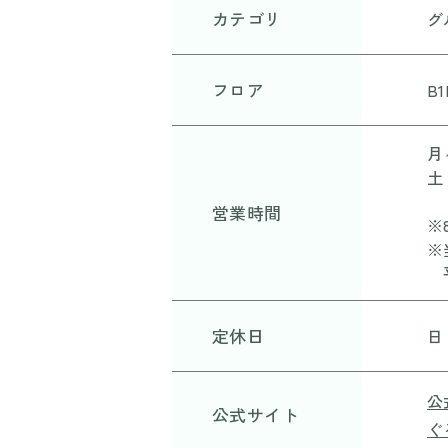
カテゴリ
グ
フロア
B1
月～
土 
営業時間
※
※
平
定休日
日
公
公式サイト
ぐ