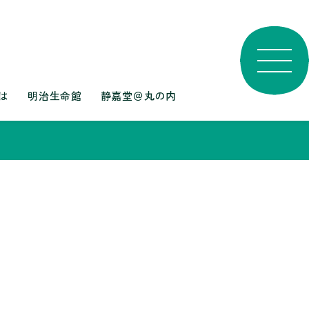
は
明治生命館
静嘉堂＠丸の内