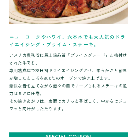
ニューヨークやハワイ、六本木でも大人気のドラ
イエイジング・プライム・ステーキ。
アメリカ農務省に最上級品質「プライムグレード」と格付け
された牛肉を、
専用熟成庫で28日間ドライエイジングさせ、柔らかさと旨味
が増したところを900℃のオーブンで焼き上げます。
豪快な音を立てながら熱々の皿でサーブされるステーキの迫
力はまさに圧巻。
その焼きあがりは、表面はカリっと香ばしく、中からはジュ
ワッと肉汁がしたたります。
SPECIAL
COUPON